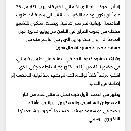
إلا أن الموكب الجنائزي لخامنئي الذي قاد إيران لأكثر من 36
عاماً، لن يكون وداعه الأخير، اذ سيُنقل الى مدينة قُم جنوب
العاصمة الإيرانية لمراسم إضافية. وبعدها، ستكون للتشييع
محطة في جنوب العراق في الثامن من يوليو (تموز)، قبل
العودة الى إيران حيث يوارى الثرى في التاسع منه في
مسقطه مدينة مشهد (شمال شرق).
وشاركت حشود كبيرة الأحد في الصلاة على جثمان خامنئي،
في حضور ثلاثة من أبنائه الذكور وغياب نجله مجتبى الذي
انتخب مرشداً خلفاً لوالده، لكنه لم يظهر منذ توليه المنصب إثر
إصابته في الحرب.
وظهر في الصفّ الأول قرب نعش خامنئي عدد من كبار
المسؤولين السياسيين والعسكريين الإيرانيين، وأبنائه
مصطفى ومسعود وميثم، بحسب ما أظهرت مشاهد بثها
التلفزيون الرسمي.