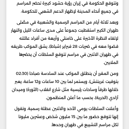
وتتوقع الحكومة في إيران رؤية حشود كبيرة تحضر المراسم
في جميع أنحاء المدينة لإظهار الدعم الشعبي للحكومة.
وبعد ثلاثة أيام من المراسم الرسمية والشعبية في مصّلى
طهران الكبير استقطبت جموعاً على مدى ساعات الليل والنهار
لإلقاء النظرة الأخيرة على خامنئي وأربعة من أفراد عائلته
قضوا معه في ضربات 28 فبراير (شباط)، يشق الموكب طريقه
في طهران الاثنين في مراسم تتوقع السلطات أن يحضرها
الملايين.
ومن المقرر أن ينطلق الموكب عند السادسة صباحا (02:30
بتوقيت غرينتش)، ويستمر لما بين 10 ساعات و12 ساعة، يعبر
خلالها طرقاً وساحات رئيسية مثل شارع انقلاب (الثورة) وميدان
آزادي (الحرية)، بحسب ما أعلن المنظمون.
وأعلنت السلطات يومي الأحد والاثنين عطلة رسمية، وتقول
إنها تتوقع حضور ما بين 15 مليون شخص وعشرين مليونا
لكل مراسم التشييع في طهران وحدها.