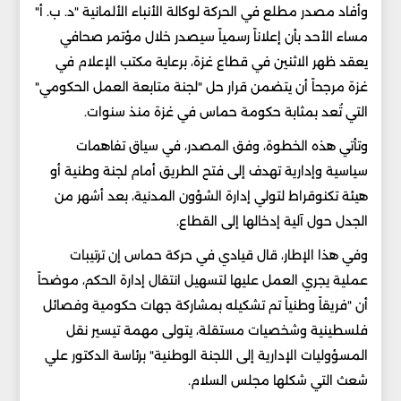
وأفاد مصدر مطلع في الحركة لوكالة الأنباء الألمانية "د. ب. أ"
مساء الأحد بأن إعلاناً رسمياً سيصدر خلال مؤتمر صحافي
يعقد ظهر الاثنين في قطاع غزة، برعاية مكتب الإعلام في
غزة مرجحاً أن يتضمن قرار حل "لجنة متابعة العمل الحكومي"
التي تُعد بمثابة حكومة حماس في غزة منذ سنوات.
وتأتي هذه الخطوة، وفق المصدر، في سياق تفاهمات
سياسية وإدارية تهدف إلى فتح الطريق أمام لجنة وطنية أو
هيئة تكنوقراط لتولي إدارة الشؤون المدنية، بعد أشهر من
الجدل حول آلية إدخالها إلى القطاع.
وفي هذا الإطار، قال قيادي في حركة حماس إن ترتيبات
عملية يجري العمل عليها لتسهيل انتقال إدارة الحكم، موضحاً
أن "فريقاً وطنياً تم تشكيله بمشاركة جهات حكومية وفصائل
فلسطينية وشخصيات مستقلة، يتولى مهمة تيسير نقل
المسؤوليات الإدارية إلى اللجنة الوطنية" برئاسة الدكتور علي
شعث التي شكلها مجلس السلام.