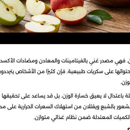
زن. فهي مصدر غني بالفيتامينات والمعادن ومضادات الأكسد
م احتوائها على سكريات طبيعية. فإن كثيرًا من الأشخاص يتردد
وزن.
املة باعتدال لا يعيق خسارة الوزن. بل قد يساعد على تحقيقها
الشعور بالشبع ويقللان من استهلاك السعرات الحرارية على مدار
م بالكميات المعتدلة ضمن نظام غذائي متوازن.