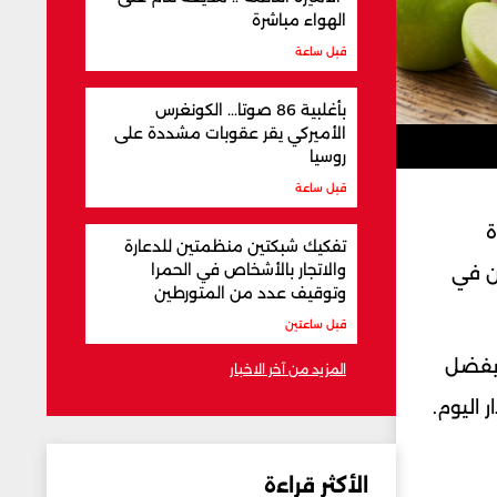
الهواء مباشرة
قبل ساعة
بأغلبية 86 صوتا... الكونغرس
الأميركي يقر عقوبات مشددة على
روسيا
قبل ساعة
ة
تفكيك شبكتين منظمتين للدعارة
والاتجار بالأشخاص في الحمرا
ون في
وتوقيف عدد من المتورطين
قبل ساعتين
 بفضل
المزيد من آخر الاخبار
 اليوم.
الأكثر قراءة