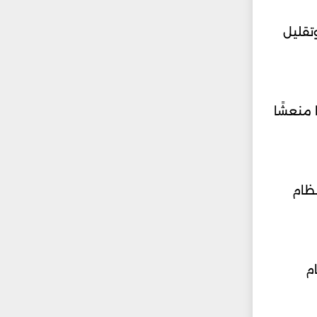
وتقليل
 منعشًا
نظام
ام