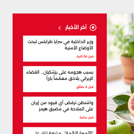
آخر الأخبار
وزير الداخلية في سرايا طرابلس لبحث
الأوضاع الأمنية
قبل 56 ثانية
بسبب هجومه على بزشكيان... القضاء
الإيراني يلاحق معمّماً بارزاً
قبل 8 دقائق
واشنطن ترفض أي قيود من إيران
على الملاحة في مضيق هرمز
قبل ساعة
"الأميرة النائمة".. مذيعة تنام على