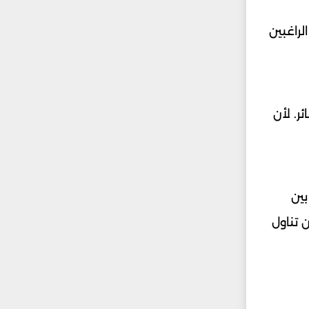
لراغبين
ر. لأن
بين
 تناول