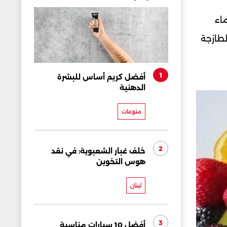
اء
لطازجة
1
أفضل كريم أساس للبشرة
الدهنية
منوعات
2
خلف غبار الشعبوية: في نقد
هوس التخوين
لبنان
3
أفضل 10 سيارات مناسبة