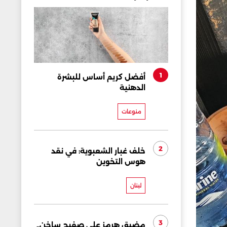
1
أفضل كريم أساس للبشرة
الدهنية
منوعات
2
خلف غبار الشعبوية: في نقد
هوس التخوين
لبنان
3
مضيق هرمز على صفيح ساخن..