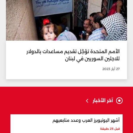
الأمم المتحدة تؤجّل تقديم مساعدات بالدولار
للاجئين السوريين في لبنان
27 أيار 2023
آخر الأخبار
أشهر اليوتيوبرز العرب وعدد متابعيهم
علام
قبل 25 دقيقة
قبل 37 دقيقة