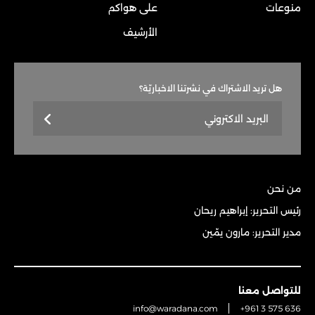
منوعات
على هواكم
الأرشيف
هل تريد الاشتراك في نشرتنا الاخباريّة؟
من نحن
رئيس التحرير: إبراهيم ريحان
مدير التحرير: مارون يمّين
للتواصل معنا
info@waradana.com
+961 3 575 636