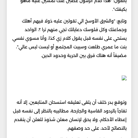
بالقول: "هذا كلام الرسول غصبن عنك تمشين عليه ماهو
بكيفك".
وتابع: "والشرق الأوسخ الي تقولين عليه ذولا فيهم أهلك
وجماعتك وكل فلوسك دعاياتك تجي منهم ترا ؟، الواحد
يستحي على نفسه قبل يقول كلام زي كذا، وأنا مسوي نفسي
بنت ما عمري طلعت وسبيت المجتمع أو لبست لبس عالي"،
مضيفاً أنه هناك فرق بين الحرية وحدود الدين.
وتوقع بدر خلف أن يلقى تعليقه استسحان المتابعين، إلا أنه
تفاجأ بالردود القاسية والجارحة، مطالبيه بالنظر إلى نفسه قبل
إعطاء الأحكام، ولا يحق لإنسان معلن شذوذ للعلن أن يتقدم
بالنصائح لأحد، على حد وصفهم.