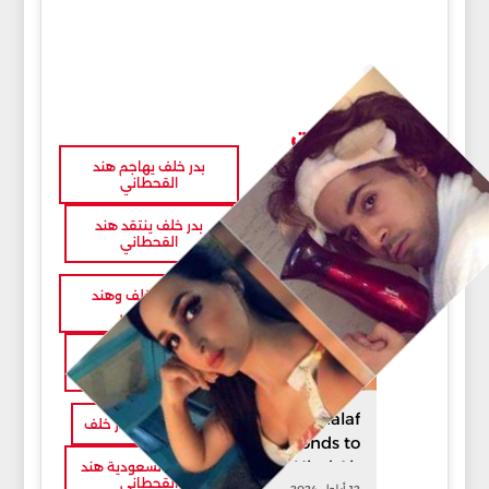
مقالات
بدر خلف يهاجم هند
ذات صلة
القحطاني
بدر خلف ينتقد هند
القحطاني
خلاف بدر خلف وهند
القحطاني
هند القحطاني تصور
مؤخرة ابنتها
Badr Khalaf
نجم سناب شات بدر خلف
Responds to
Hind Al-
الناشطة السعودية هند
القحطاني