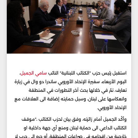
استقبل رئيس حزب "الكتائب اللبنانية" النائب
سامي الجميل
،
اليوم الأربعاء، سفيرة الإتحاد الأوروبي ساندرا دو وال في زيارة
تعارف، تمّ في خلالها بحث آخر التطورات في المنطقة
وانعكاسها على لبنان، وسبل حمايته إضافة الى العلاقات مع
الإتحاد الأوروبي.
وأكّد الجميل أمام زائرته، وفق بيان لحزب الكتائب ،"موقف
الكتائب الداعي الى حماية لبنان ومنع أي جهة داخلية او
خارجية من اقحامه في صراعات المنطقة، أو جره الى حرب لا