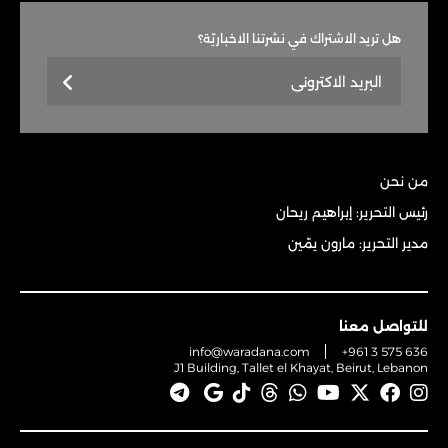
هل تريد الاشتراك في نشرتنا الاخباريّة؟
من نحن
رئيس التحرير: إبراهيم ريحان
مدير التحرير: مارون يمّين
للتواصل معنا
info@waradana.com
+961 3 575 636
J1 Building, Tallet el Khayat, Beirut, Lebanon