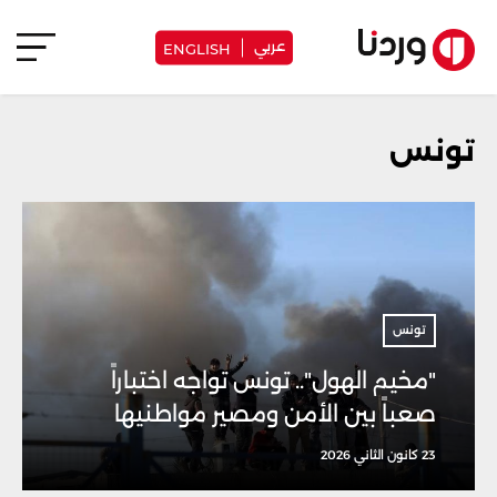
عربي
ENGLISH
تونس
تونس
"مخيم الهول".. تونس تواجه اختباراً
صعباً بين الأمن ومصير مواطنيها
23 كانون الثاني 2026