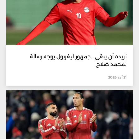
نريده أن يبقى.. جمهور ليفربول يوجه رسالة
لمحمد صلاح
21 آذار 2026