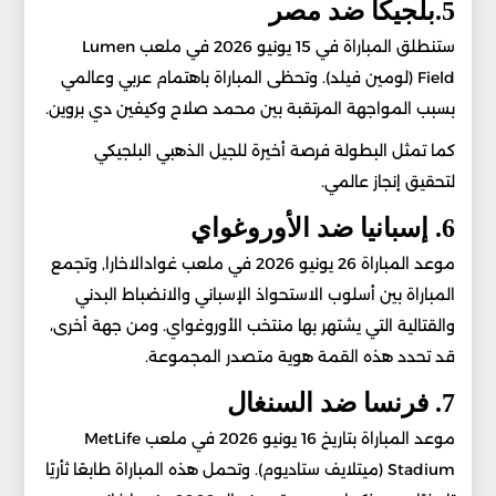
5.بلجيكا ضد مصر
ستنطلق المباراة في 15 يونيو 2026 في ملعب Lumen
Field (لومين فيلد). وتحظى المباراة باهتمام عربي وعالمي
بسبب المواجهة المرتقبة بين محمد صلاح وكيفين دي بروين.
كما تمثل البطولة فرصة أخيرة للجيل الذهبي البلجيكي
لتحقيق إنجاز عالمي.
6. إسبانيا ضد الأوروغواي
موعد المباراة 26 يونيو 2026 في ملعب غوادالاخارا, وتجمع
المباراة بين أسلوب الاستحواذ الإسباني والانضباط البدني
والقتالية التي يشتهر بها منتخب الأوروغواي. ومن جهة أخرى،
قد تحدد هذه القمة هوية متصدر المجموعة.
7. فرنسا ضد السنغال
موعد المباراة بتاريخ 16 يونيو 2026 في ملعب MetLife
Stadium (ميتلايف ستاديوم). وتحمل هذه المباراة طابعًا ثأريًا