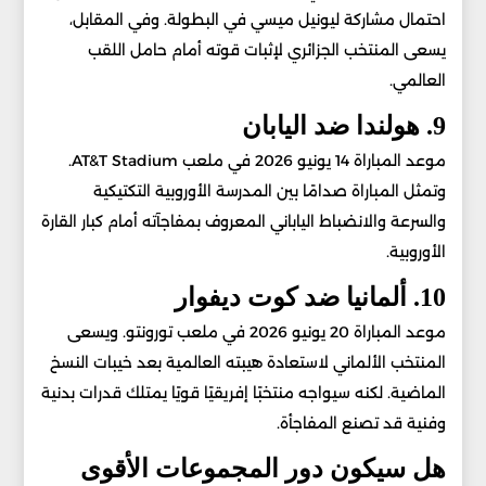
احتمال مشاركة ليونيل ميسي في البطولة. وفي المقابل،
يسعى المنتخب الجزائري لإثبات قوته أمام حامل اللقب
العالمي.
9. هولندا ضد اليابان
موعد المباراة 14 يونيو 2026 في ملعب AT&T Stadium.
وتمثل المباراة صدامًا بين المدرسة الأوروبية التكتيكية
والسرعة والانضباط الياباني المعروف بمفاجآته أمام كبار القارة
الأوروبية.
10. ألمانيا ضد كوت ديفوار
موعد المباراة 20 يونيو 2026 في ملعب تورونتو. ويسعى
المنتخب الألماني لاستعادة هيبته العالمية بعد خيبات النسخ
الماضية. لكنه سيواجه منتخبًا إفريقيًا قويًا يمتلك قدرات بدنية
وفنية قد تصنع المفاجأة.
هل سيكون دور المجموعات الأقوى