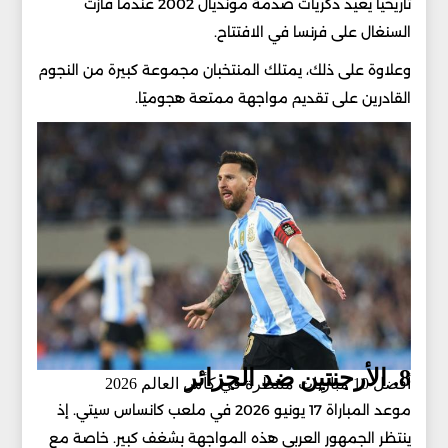
تاريخيًا يعيد ذكريات صدمة مونديال 2002 عندما فازت
السنغال على فرنسا في الافتتاح.
وعلاوة على ذلك، يمتلك المنتخبان مجموعة كبيرة من النجوم
القادرين على تقديم مواجهة ممتعة هجوميًا.
8. الأرجنتين ضد الجزائر
أفضل 10 مباريات منتظرة في كأس العالم 2026
موعد المباراة 17 يونيو 2026 في ملعب كانساس سيتي. إذ
ينتظر الجمهور العربي هذه المواجهة بشغف كبير. خاصة مع