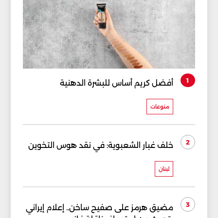
1
أفضل كريم أساس للبشرة الدهنية
منوعات
2
خلف غبار الشعبوية: في نقد هوس التخوين
لبنان
3
مضيق هرمز على صفيح ساخن.. إعلام إيراني