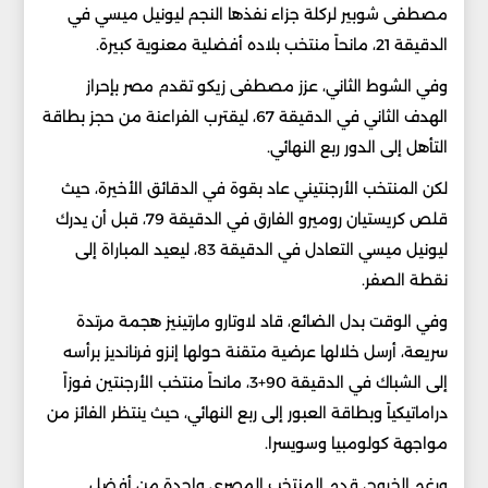
مصطفى شوبير لركلة جزاء نفذها النجم ليونيل ميسي في
الدقيقة 21، مانحاً منتخب بلاده أفضلية معنوية كبيرة.
وفي الشوط الثاني، عزز مصطفى زيكو تقدم مصر بإحراز
الهدف الثاني في الدقيقة 67، ليقترب الفراعنة من حجز بطاقة
التأهل إلى الدور ربع النهائي.
لكن المنتخب الأرجنتيني عاد بقوة في الدقائق الأخيرة، حيث
قلص كريستيان روميرو الفارق في الدقيقة 79، قبل أن يدرك
ليونيل ميسي التعادل في الدقيقة 83، ليعيد المباراة إلى
نقطة الصفر.
وفي الوقت بدل الضائع، قاد لاوتارو مارتينيز هجمة مرتدة
سريعة، أرسل خلالها عرضية متقنة حولها إنزو فرنانديز برأسه
إلى الشباك في الدقيقة 90+3، مانحاً منتخب الأرجنتين فوزاً
دراماتيكياً وبطاقة العبور إلى ربع النهائي، حيث ينتظر الفائز من
مواجهة كولومبيا وسويسرا.
ورغم الخروج، قدم المنتخب المصري واحدة من أفضل