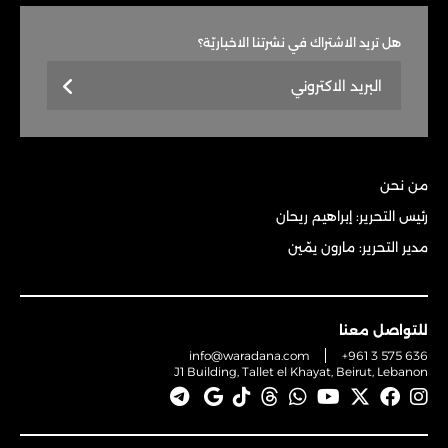
هل تريد الاشتراك في نشرتنا الاخباريّة؟
من نحن
رئيس التحرير: إبراهيم ريحان
مدير التحرير: مارون يمّين
للتواصل معنا
info@waradana.com
+961 3 575 636
J1 Building, Tallet el Khayat, Beirut, Lebanon