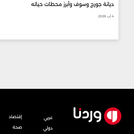
ديانة جورج وسوف وأبرز محطات حياته
4 آب 2026
إقتصاد
عربي
صحة
دولي