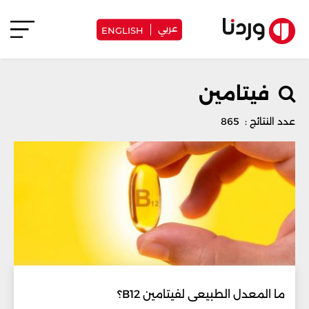
عربي
ENGLISH
فيتامين
عدد النتائج : 865
ما المعدل الطبيعي لفيتامين B12؟