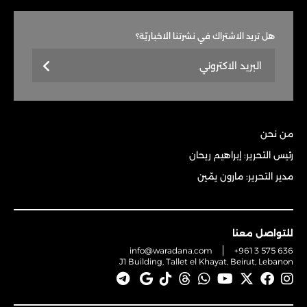
هل تريد الاشتراك في نشرتنا الاخباريّة؟
من نحن
رئيس التحرير: إبراهيم ريحان
مدير التحرير: مارون يمّين
للتواصل معنا
info@waradana.com
+961 3 575 636
J1 Building, Tallet el Khayat, Beirut, Lebanon