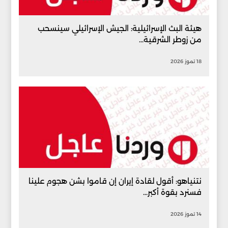
هيئة البث الإسرائيلية: الجيش الإسرائيلي سينسحب
من زوطر الشرقية...
18 تموز 2026
نتنياهو: أقول لقادة إيران إن قاموا بشن هجوم علينا
فسنرد بقوة أكبر...
14 تموز 2026