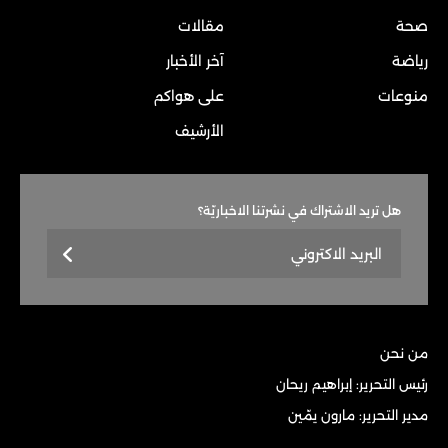
صحة
مقالات
رياضة
آخر الأخبار
منوعات
على هواكم
الأرشيف
هل تريد الاشتراك في نشرتنا الاخباريّة؟
من نحن
رئيس التحرير: إبراهيم ريحان
مدير التحرير: مارون يمّين