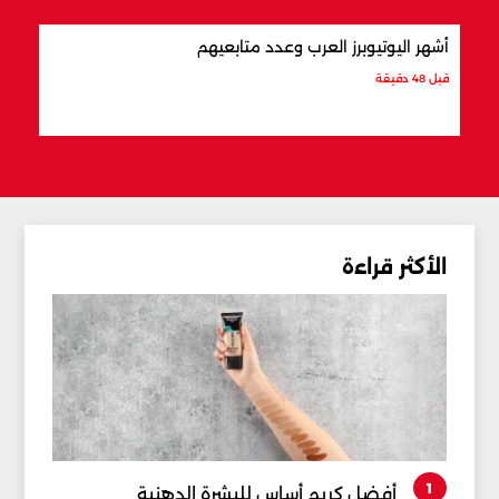
أشهر اليوتيوبرز العرب وعدد متابعيهم
علام
قبل 48 دقيقة
قبل س
الأكثر قراءة
1
أفضل كريم أساس للبشرة الدهنية