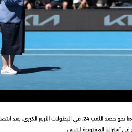
وفيها واصلت البطلة الأمريكية سيرينا وليامز مشوارها نحو حصد اللقب 24، في البطولات الأربع الكبر