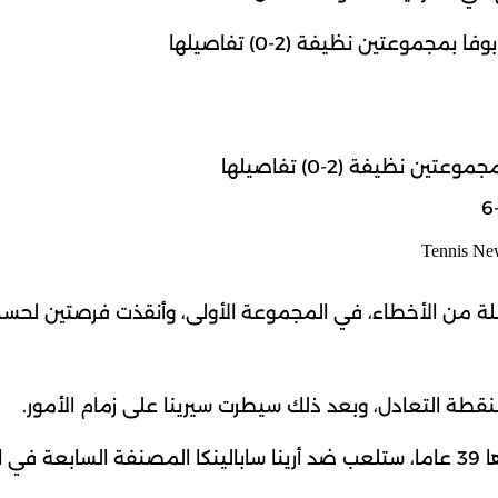
مجموعتين نظيفة (2-0) تفاصيلها
نظيفة (2-0) تفاصيلها
لأمريكية سيرينا ويليامز 5-3 بعد سلسلة من الأخطاء، في المجموعة الأولى، وأنقذت فرصتين لحس
 لنقطة التعادل، وبعد ذلك سيطرت سيرينا على زمام الأمور.
علما أن اللاعبة الأمريكية سيرينا وليامز ، البالغ عمرها 39 عاما، ستلعب ضد أرينا سابالينكا المصنفة الساب