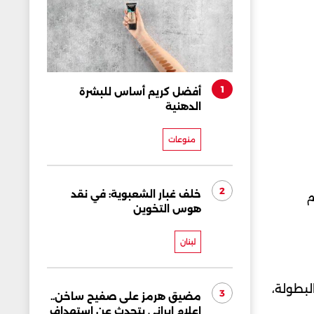
1
أفضل كريم أساس للبشرة
الدهنية
منوعات
2
خلف غبار الشعبوية: في نقد
م
هوس التخوين
لبنان
عة في البطولة،
3
مضيق هرمز على صفيح ساخن..
إعلام إيراني يتحدث عن استهداف