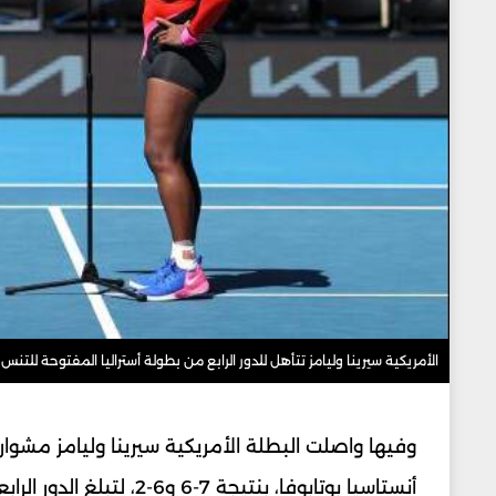
الأمريكية سيرينا وليامز تتأهل للدور الرابع من بطولة أستراليا المفتوحة للتنس
أنستاسيا بوتابوفا، بنتيجة 7-6 و6-2، لتبلغ الدور الرابع في أستراليا المفتوحة للتنس .