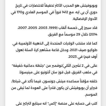
وبوبوفيتش هو المدرب الأكثر تحقيقاً للانتصارات في تاريخ
دوري أن بي ايه، مع 1412 فوزاً في الموسم العادي و170 في
الأدوار الإقصائية.
قاد سبيرز إلى خمسة ألقاب (1999، 2003، 2005، 2007،
2014) خلال 29 موسماً مع الفريق.
كما قاد منتخب الولايات المتحدة إلى الذهبية الأولمبية في
طوكيو صيف 2021، ودخل قاعة مشاهير كرة السلة (هول
أوف فيم) في 2023.
عانى في 2 تشرين الثاني/نوفمبر من "جلطة دماغية خفيفة"
في ملعب الفريق، قبل فوز سان أنتونيو على مينيسوتا.
خلفه مؤقتاً مساعده ميتش جونسون، فيما تأكد في شباط/
فبراير أن بوبوفيتش لن يكون قادراً على العودة لما تبقى من
الموسم.
كتب في حسابه على منصة "إكس" انه سيتابع التركيز على