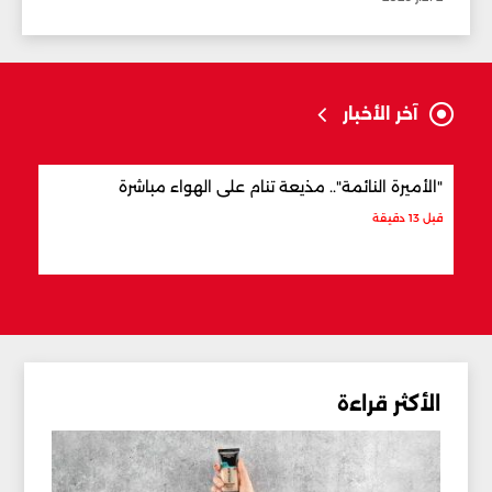
آخر الأخبار
"الأميرة النائمة".. مذيعة تنام على الهواء مباشرة
على 
قبل 13 دقيقة
قبل 29 دقيقة
الأكثر قراءة