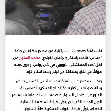
نقلت قناة i24 news الإسرائيلية عن مصدر مطّلع أن حركة
"حماس" قامت باستخراج جثمان القيادي
محمد السنوار
من
نفق تحت المستشفى الأوروبي في خان يونس، وجرى دفنه
مؤقتًا في نفق بمنطقة دير البلح وسط قطاع غزة.
وبحسب مصدر عربي للقناة، فقد تم أمس الخميس تداول
رسالة صوتية بين كبار قادة الجناح العسكري لحماس، تؤكد
العثور على جثمان السنوار. وتضمنت الرسالة إعلانًا بتكليف عز
الدين الحداد، الذي كان يتولى قيادة المنطقة الشمالية
للقطاع، بتولّي قيادة القوات العسكرية خلفًا للسنوار.