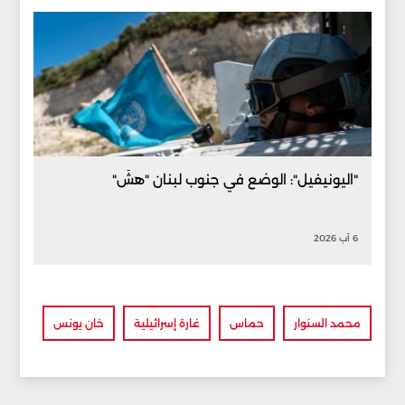
"اليونيفيل": الوضع في جنوب لبنان "هشّ"
6 آب 2026
محمد السنوار
حماس
غارة إسرائيلية
خان يونس