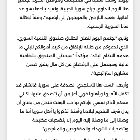
هنا اليوم لنداوي جراح سوريا الحبيبة، ونعيد بناءها بسواعد
أبنائها، ونعيد النازحين والمهجرين إلى أرضهم"، وفقاً لوكالة
سانا السورية الرسمية.
وتابع: "نجتمع اليوم لنعلن انطلاق صندوق التنمية السوري،
الذي ندعوكم من خلاله للإنفاق من كريم أموالكم لنبني ما
هدمه النظام البائد"، مؤكداً: "سيحظى الصندوق بشفافية
عالية وسيعمل على الإفصاح عن كل مال ينفق ضمن
مشاريع استراتيجية".
وأردف: "لست هنا لأستجدي الصدقة على سوريا، فالشام قد
تكفل الله بها وبأهلها فهي أعز من أن يُتصدق عليها، لكنني
معكم لأذكر نفسي وإياكم بواجب الوقت فنحن من يحتاج أن
ينال شرف التقديم لبلادنا وأمتنا. تذكروا يا أهل سوريا أننا ما
وصلنا إلى ما وصلنا إليه اليوم إلا بتضحيات عظيمة
وبتضحيات الشهداء والمفقودين والمشردين".