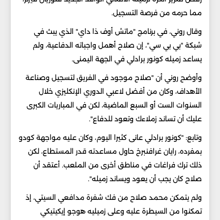
مما حرمه من فرصة التسجيل.
وقال روني، في برنامج "ماتش أوف ذا داي" الذي يبث في
شبكة "بي بي سي"، إن صلاح أهمل واجباته الدفاعية، ولم
يساعد زميله كونور برادلي في الجهة اليمنى.
وأوضح روني أن "صلاح موجود في الفريق لتسجيل وصناعة
الأهداف، وكان من أفضل لاعبي الدوري الإنكليزي خلال
السنوات الست أو السبع الماضية، لكن في المباريات الكبرى
عليك أن تساند زملاءك وتعود للدفاع".
وتابع: "كونور برادلي عانى كثيرا اليوم، وكان عليه مواجهة كودو
بمفرده، رايان غرافنبرخ حاول مساعدته قدر المستطاع، لكن
ذلك ترك فراغات في مناطق أخرى من الملعب. أعتقد أن
صلاح كان يجب أن يعود ويساند زميله".
ولم يتمكن محمد صلاح من فك شفرة مدافعي السيتي، إذ
تمكنوا من السيطرة عليه وعلى زميليه هوجو إيكيتيكي