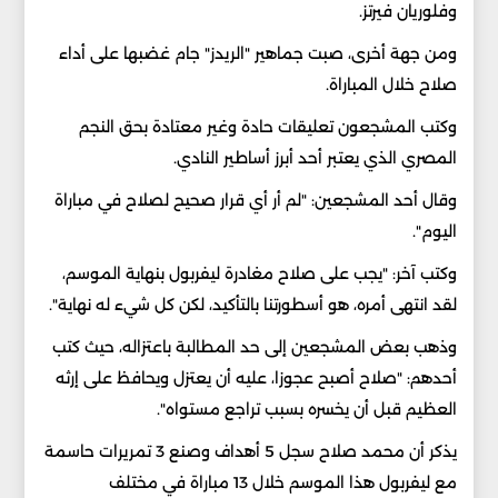
وفلوريان فيرتز.
ومن جهة أخرى، صبت جماهير "الريدز" جام غضبها على أداء
صلاح خلال المباراة.
وكتب المشجعون تعليقات حادة وغير معتادة بحق النجم
المصري الذي يعتبر أحد أبرز أساطير النادي.
وقال أحد المشجعين: "لم أر أي قرار صحيح لصلاح في مباراة
اليوم".
وكتب آخر: "يجب على صلاح مغادرة ليفربول بنهاية الموسم،
لقد انتهى أمره، هو أسطورتنا بالتأكيد، لكن كل شيء له نهاية".
وذهب بعض المشجعين إلى حد المطالبة باعتزاله، حيث كتب
أحدهم: "صلاح أصبح عجوزا، عليه أن يعتزل ويحافظ على إرثه
العظيم قبل أن يخسره بسبب تراجع مستواه".
يذكر أن محمد صلاح سجل 5 أهداف وصنع 3 تمريرات حاسمة
مع ليفربول هذا الموسم خلال 13 مباراة في مختلف