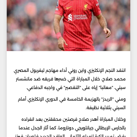
انتقد النجم الإنكليزي واين روني أداء مهاجم ليفربول المصري
محمد صلاح، خلال المباراة التي خسرها فريقه ضد مانشستر
سيتي، "معاتبا" إياه على "التقصير" في واجبه الدفاعي.
ومني "الريدز" بالهزيمة الخامسة في الدوري الإنكليزي أمام
السيتي بثلاثية نظيفة.
وخلال المباراة أهدر صلاح فرصتين محققتين بعد انفراده
بالحارس الإيطالي جيانلويجي دوناروما، كما أثار الجدل عندما
رفض تمرير الكرة لزميله الألماني الوافد الجديد فلوريان فيرتز،