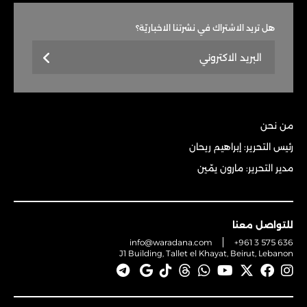
هل تريد الاشتراك في نشرتنا الاخباريّة؟
من نحن
رئيس التحرير: إبراهيم ريحان
مدير التحرير: مارون يمّين
للتواصل معنا
info@waradana.com
+961 3 575 636
J1 Building, Tallet el Khayat, Beirut, Lebanon