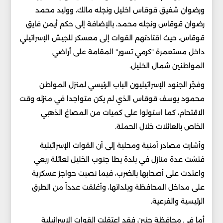
ورضوان شفيق قوقاس اخليل ونجله مالك، ووليد محمد
رضوان قوقاس ونجله محمد، بالإضافة إلى حكم أيمن فايق
قوقاس، حيث اقتادتهم القوات إلى معسكر للجيش الإسرائيلي
داخل مستعمرة "كرمي تسور" المقامة على أراضي
المواطنين شمال الخليل.
وفجّر الجنود الإسرائيليون الباب الرئيسي لمنزل المواطن
محمود يوسف قوقاس الذي لم يكن متواجدا في منزله وقت
الاقتحام، كما استولوا على كميات من المصاغ الذهبي
الخاص بالعائلات خلال الحملة.
وأشارت مصادر أمنية ومحلية إلى أن القوات الإسرائيلية
فتشت عدة منازل في بلدة يطا جنوب الخليل لعائلة ربعي
واعتدت على أصحابها بالضرب، فيما نصبت حواجز عسكرية
على مداخل المحافظة وبلداتها، وأغلقت عدداً من الطرق
الرئيسية والفرعية.
أما في محافظة جنين فقد اعتقلت القوات الإسرائيلية