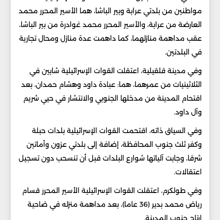
مواطنين من بلدتي عرابة وبير الباشا، هما الأسير المحرر محمد
العارضة من عرابة، والأسير المحرر محمد غوادرة من بير الباشا،
عقب مداهمة منازلهما، كما داهمت عدة منازل ومحال تجارية
في البلدتين.
وفي مدينة قلقيلية، اعتقلت القوات الإسرائيلية شابين في
الثلاثينيات من عمرهما، هما: عبادة داود وهشام حمدان، بعد
اقتحام المدينة من مدخلها الجنوبي والانتشار في حيي شريم
وآل داود.
وفي السياق ذاته، اقتحمت القوات الإسرائيلية بلدات حبلة
وكفر ثلث جنوب المحافظة، إضافة إلى بلدتي عزون وأماتين
شرقا، وجابت آلياتها شوارع البلدات قبل أن تنسحب دون تسجيل
اعتقالات.
وفي طولكرم، اعتقلت القوات الإسرائيلية الأسير المحرر قسام
رياض محمد بدير (36 عاما)، بعد مداهمة منزله في ضاحية
ارتاح جنوب المدينة.