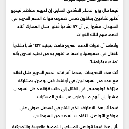
فيما قال وزير الدفاع التشادي السابق إن لديهم مقاطع فيديو
تُظهر تشاديين يقاتلون ضمن صفوف قوات الدعم السريع في
السودان، مشيراً إلى أن 57 تشادياً قُتلوا خلال المعارك أثناء
انضمامهم لتلك القوات.
وأضاف أن قوات الدعم السريع قامت بتجنيد 1137 شاباً تشادياً
للقتال في صفوفها، واصفاً ما تقوم به من تجنيد قسري بأنه
"متاجرة بكرامتنا".
أتت هذه التصريحات، بعدما أقر قائد الدعم السريع خلال لقائه
مع عدد من السودانيين في أوغندا، قبل يومين، بمشاركة
مرتزقة كولومبيين في القتال إلى جانب قوّاته داخل السودان،
مشيراً إلى أنهم مسؤولون عن سلاح المسيّرات.
فيما أثار هذا الاعتراف الذي انتشر في تسجيل صوتي على
مواقع التواصل، انتقادات العديد من السودانيين.
يأتي هذا فيما تتواصل المساعي الأممية والعربية والأميركية