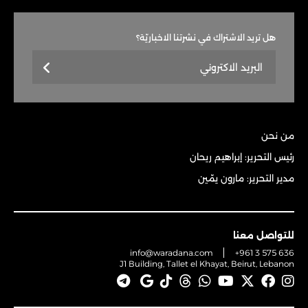
هل تريد الاشتراك في نشرتنا الاخباريّة؟
من نحن
رئيس التحرير: إبراهيم ريحان
مدير التحرير: مارون يمّين
للتواصل معنا
info@waradana.com
+961 3 575 636
J1 Building, Tallet el Khayat, Beirut, Lebanon