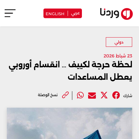
عربي
ENGLISH
دولي
23 شباط 2026
لحظة حرجة لكييف … انقسام أوروبي
يعطل المساعدات
نسخ الوصلة
شارك