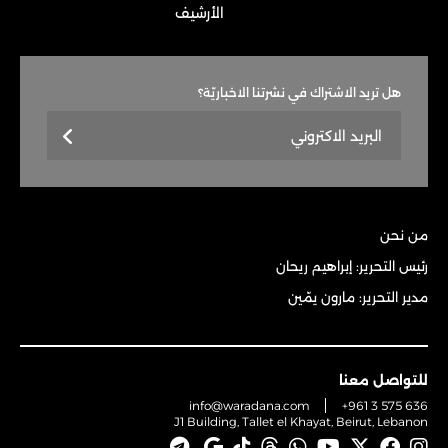
الأرشيف
هل تريد الاشتراك في نشرتنا الاخباريّة؟
من نحن
رئيس التحرير: إبراهيم ريحان
مدير التحرير: مارون يمّين
للتواصل معنا
info@waradana.com
+961 3 575 636
J1 Building, Tallet el Khayat, Beirut, Lebanon