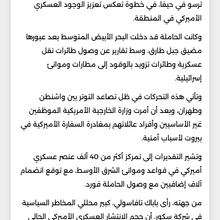
ترسو في حيفا، في خطوة تعكس تعزيز الوجود العسكري
الأميركي في المنطقة.
وكانت الحاملة قد دخلت البحر الأبيض المتوسط بعد عبورها
مضيق جبل طارق، وسط تقارير عن وصول طائرات نقل
عسكرية وطائرات تزويد بالوقود إلى مطارات وموانئ
إسرائيلية.
وتأتي هذه التحركات في ظل تصاعد التوتر بين واشنطن
وطهران، وبعد أن أمرت وزارة الخارجية الأمريكية الموظفين
غير الأساسيين وأفراد عائلاتهم بمغادرة السفارة الأميركية في
بيروت لأسباب أمنية.
وتشير التقديرات إلى تمركز أكثر من 40 ألف عنصر عسكري
أميركي في قواعد وموانئ الشرق الأوسط، مع توقع انضمام
آلاف إضافيين مع وصول الحاملة فورد.
من جهته، رأى باباك تافاسولي، كبير محللي المخاطر السياسية
في شركة سكور، أن حجم الانتشار العسكري الأميركي الحالي