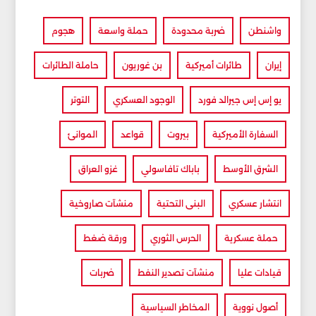
واشنطن
ضربة محدودة
حملة واسعة
هجوم
إيران
طائرات أميركية
بن غوريون
حاملة الطائرات
يو إس إس جيرالد فورد
الوجود العسكري
التوتر
السفارة الأميركية
بيروت
قواعد
الموانئ
الشرق الأوسط
باباك تافاسولي
غزو العراق
انتشار عسكري
البنى التحتية
منشآت صاروخية
حملة عسكرية
الحرس الثوري
ورقة ضغط
قيادات عليا
منشآت تصدير النفط
ضربات
أصول نووية
المخاطر السياسية