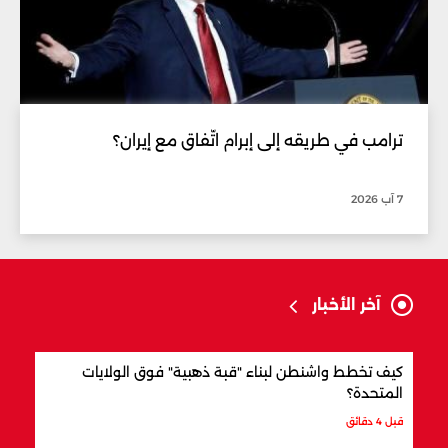
ترامب في طريقه إلى إبرام اتّفاق مع إيران؟
7 آب 2026
آخر الأخبار
كيف تخطط واشنطن لبناء "قبة ذهبية" فوق الولايات
شركا
المتحدة؟
قبل 5 دقائق
قبل 4 دقائق