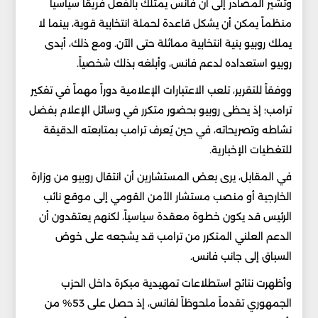
وتشير المصادر إلى أن فانس يمتلك بالفعل فريقاً سياسياً
منظماً يمكن أن يشكل قاعدة لحملة انتخابية قوية، بينما لا
يملك روبيو بنية انتخابية مماثلة حتى الآن. ومع ذلك، أبدى
روبيو استعداده لدعم فانس، وأبلغه بذلك شخصياً.
ووفقاً للتقرير، تلعب الاعتبارات الإعلامية دوراً مهماً في تفكير
ترامب؛ إذ يحظى روبيو بحضور متكرر في وسائل الإعلام بفضل
نشاطه وتصريحاته، في حين يُعرف ترامب بمتابعته الدقيقة
للتغطيات الإخبارية.
في المقابل، يرى بعض المستشارين أن انتقال روبيو من وزارة
الخارجية أو منصب مستشار الأمن القومي إلى موقع نائب
الرئيس قد يكون خطوة معقدة سياسياً، لكنهم يعتقدون أن
الدعم العلني المتكرر من ترامب قد يشجعه على خوض
السباق إلى جانب فانس.
وأظهرت نتائج استطلاعات تمهيدية مبكرة داخل الحزب
الجمهوري تقدماً ملحوظاً لفانس، إذ حصل على 53% من