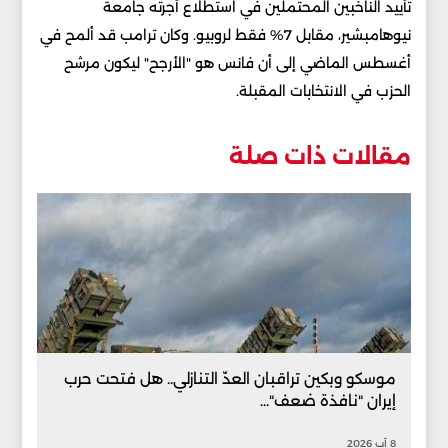
تأييد الناخبين المحتملين في استطلاع أجرته جامعة
نيوهامبشير، مقابل 7% فقط لروبيو. وكان ترامب قد ألمح في
أغسطس الماضي إلى أن فانس هو "الأرجح" ليكون مرشح
الحزب في الانتخابات المقبلة.
مقالات ذات صلة
موسكو وبكين تراقبان العدّ التنازلي.. هل فتحت حرب
إيران "نافذة ضعف"...
8 آب 2026