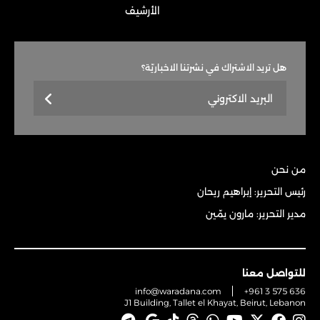
الأرشيف
هل تريد الاشتراك في نشرتنا الاخباريّة؟
من نحن
رئيس التحرير: إبراهيم ريحان
مدير التحرير: مارون يمّين
للتواصل معنا
info@waradana.com
+961 3 575 636
J1 Building, Tallet el Khayat, Beirut, Lebanon