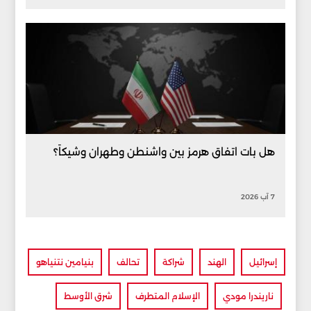
هل بات اتفاق هرمز بين واشنطن وطهران وشيكاً؟
7 آب 2026
إسرائيل
الهند
شراكة
تحالف
بنيامين نتنياهو
ناريندرا مودي
الإسلام المتطرف
شرق الأوسط