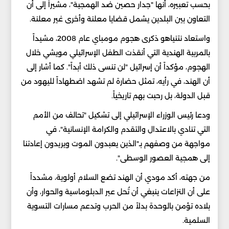
بحسب تعبيره، أنها "جدار حصين ضد الهمجية"، مشيراً إلى أن
التعاون بين البلدين يشمل قضايا معلنة وأخرى غير معلنة.
واستعاد نتنياهو ذكرى هجوم مومباي عام 2008، مشيداً
بالمربية الهندية التي أنقذت الطفل الإسرائيلي مويشي خلال
الهجوم، مؤكداً أن إسرائيل "لن تنسى ذلك أبداً". كما أشار إلى
أن الهند، في رأيه، تمثل حضارة لم تشهد اضطهاداً لليهود من
قبل الدولة، بل رحبت بهم تاريخياً.
ودعا رئيس الوزراء الإسرائيلي إلى تشكيل "تحالف من الأمم
التي تنادي بالاعتدال والتقدم والكرامة الإنسانية"، في
مواجهة من وصفهم بـ"الذين يعبدون الموت ويريدون إعادتنا
إلى همجية العصور الوسطى".
من جهته، أكد مودي أن الهند تضع السلام أولوية، مشدداً
على أن النزاعات ينبغي أن تُحل عبر الدبلوماسية والحوار، وأن
بلاده تؤمن بالوحدة بدلاً من الحرب وتدعم مسارات التسوية
السلمية.