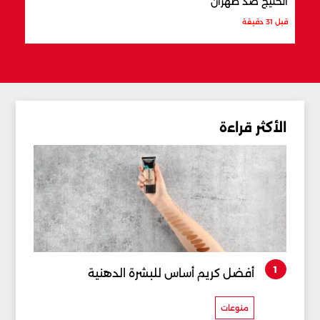
الخليج ضد طهران
قبل س
قبل 31 دقيقة
الأكثر قراءة
1
أفضل كريم أساس للبشرة الدهنية
منوعات