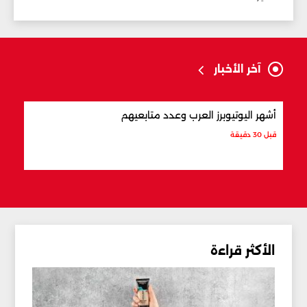
آخر الأخبار
أشهر اليوتيوبرز العرب وعدد متابعيهم
علام
قبل 30 دقيقة
قبل 42 دقيقة
الأكثر قراءة