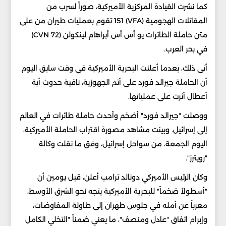
كما نشرت القيادة المركزية الأميركية، صوراً لسرب من
المقاتلات الهجومية (VFA) 151 تقوم بعمليات طيران من على
متن حاملة الطائرات يو أس أس أبراهام لينكولن (CVN 72)
في بحر العرب.
أتى ذلك، بعدما أعلنت البحرية الأميركية في وقت سابق اليوم
أن الحاملة جيرالد فورد على أتم الجهوزية، نافية حدوث أية
أعطال أثرت على عملياتها.
ووصلت "جيرالد فورد" أضخم وأحدث حاملة طائرات في العالم
إلى إسرائيل. وبينت مشاهد مصورة اقتراب الحاملة الأميركية،
اليوم الجمعة، من سواحل إسرائيل، وفق ما نقلت وكالة
"رويترز".
وكان الرئيس الأميركي دونالد ترامب أعلن، قبل يومين أن
"أسطولاً ضخماً" للبحرية الأميركية يتجه نحو الشرق الأوسط،
معرباً عن أمله في جلوس طهران إلى طاولة المفاوضات،
وإبرام اتفاق "عادل ومنصف"، ما يعني ضمناً "التخلي الكامل