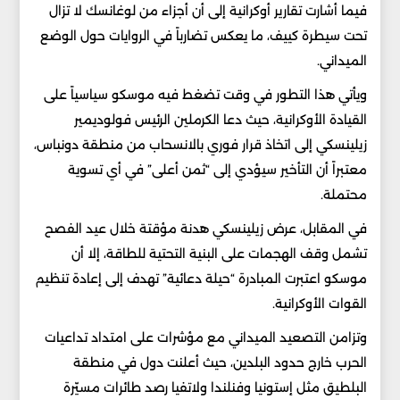
فيما أشارت تقارير أوكرانية إلى أن أجزاء من لوغانسك لا تزال
تحت سيطرة كييف، ما يعكس تضارباً في الروايات حول الوضع
الميداني.
ويأتي هذا التطور في وقت تضغط فيه موسكو سياسياً على
القيادة الأوكرانية، حيث دعا الكرملين الرئيس فولوديمير
زيلينسكي إلى اتخاذ قرار فوري بالانسحاب من منطقة دونباس،
معتبراً أن التأخير سيؤدي إلى “ثمن أعلى” في أي تسوية
محتملة.
في المقابل، عرض زيلينسكي هدنة مؤقتة خلال عيد الفصح
تشمل وقف الهجمات على البنية التحتية للطاقة، إلا أن
موسكو اعتبرت المبادرة “حيلة دعائية” تهدف إلى إعادة تنظيم
القوات الأوكرانية.
وتزامن التصعيد الميداني مع مؤشرات على امتداد تداعيات
الحرب خارج حدود البلدين، حيث أعلنت دول في منطقة
البلطيق مثل إستونيا وفنلندا ولاتفيا رصد طائرات مسيّرة