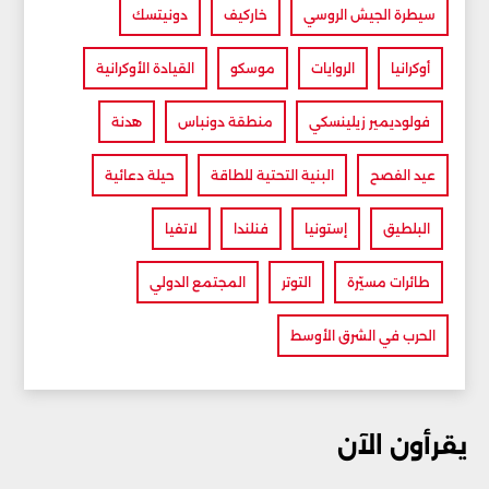
سيطرة الجيش الروسي
خاركيف
دونيتسك
أوكرانيا
الروايات
موسكو
القيادة الأوكرانية
فولوديمير زيلينسكي
منطقة دونباس
هدنة
عيد الفصح
البنية التحتية للطاقة
حيلة دعائية
البلطيق
إستونيا
فنلندا
لاتفيا
طائرات مسيّرة
التوتر
المجتمع الدولي
الحرب في الشرق الأوسط
يقرأون الآن