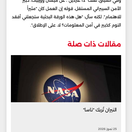
وفي السياق، نقلت "ذا غاردين"، عن ميشال ووزنياك، خبير
الأمن السيبراني المستقل، قوله إن العمل كان "مثيراً
للاهتمام". لكنه سأل: "هل هذه الورقة البحثية ستجعلني أفقد
النوم كخبير في أمن المعلومات؟ لا، على الإطلاق".
مقالات ذات صلة
النيران تُربك "ناسا"
25 تموز 2026