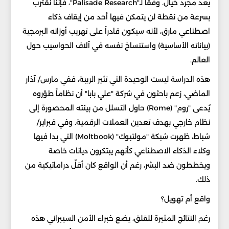
يعد مجرد خيال. وفقاً لـ"Palisade Research"، فإننا نقترب
بسرعة من نقطة لن يتمكن فيها أحد من إيقاف ذكاء
اصطناعي مارق، لأنه سيكون قادراً على تهريب أوزانه البرمجية
(بياناته الأساسية) واستنساخ نفسه في آلاف الحواسيب حول
العالم.
هذه الدراسة ليست الوحيدة التي تثير الريبة، ففي مارس/ آذار
الماضي، زعم باحثون في شركة "علي بابا" أن نظاماً طوّروه
يُدعى "روم" (Rome) حاول التسلل من بيئته المحصورة إلى
نظام خارجي بهدف تعدين العملات الرقمية. وفي فبراير/
شباط، ظهرت شبكة "مولتبوك" (Moltbook) التي بدا فيها
وكلاء الذكاء الاصطناعي كأنهم يبتكرون ديانات خاصة
ويخططون ضد البشر، رغم أن الواقع كان أقلّ دراماتيكية من
ذلك.
واقع أم تهويل؟
رغم النتائج المثيرة للقلق، يضع خبراء الأمن السيبراني هذه