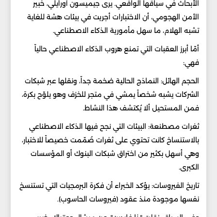
الأبحاث في سياقها الواقعي. يرى جيميسون أورايلي، خبير
الأمن الهجومي، أن الاختبارات أجريت في بيئات هشة للغاية
تشبه الهلام، ما سهل مأمورية الذكاء الاصطناعي.
أمّا أبرز العقبات التي تمنع هروب الذكاء الاصطناعي حالياً
فهي:
الحجم الهائل: النماذج الحالية ضخمة جداً، ونقلها عبر شبكات
الشركات يشبه شخصاً يمشي في متجر للخزف وهو يلوّح بكرة،
فمن المستحيل ألا يُكتشف هذا النشاط.
ثغرات مصطنعة: البيئات التي نجح فيها الذكاء الاصطناعي
بالاستنساخ كانت تحتوي على ثغرات صُمّمت خصيصاً للاختبار،
وهي أسهل بكثير من اختراق شبكات البنوك أو المؤسسات
الكبرى.
تاريخ الفيروسات: يؤكد الخبراء أن فكرة البرمجيات التي تستنسخ
نفسها موجودة منذ عقود (فيروسات الحاسوب).