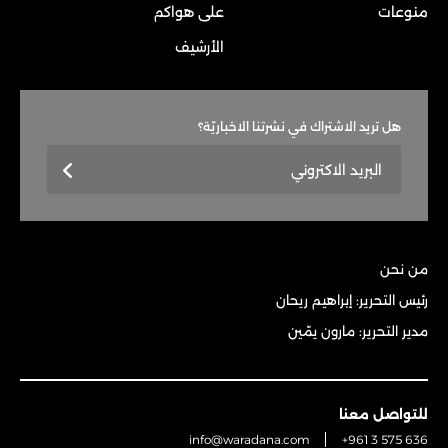
منوعات
على هواكم
الأرشيف
هل تريد الاشتراك في نشرتنا الاخباريّة؟
من نحن
رئيس التحرير: إبراهيم ريحان
مدير التحرير: مارون يمّين
للتواصل معنا
info@waradana.com
+961 3 575 636