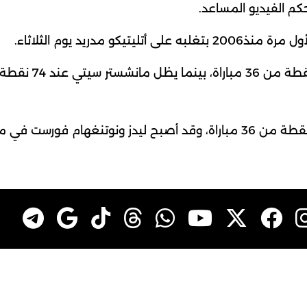
كم الفيديو المساعد.
 مدريد يوم الثلاثاء.
وفي المقابل، يحتل وست هام المركز 18 برصيد 36 نقطة من 36 مباراة، وقد أصبح ليدز ونوتنغهام فورست