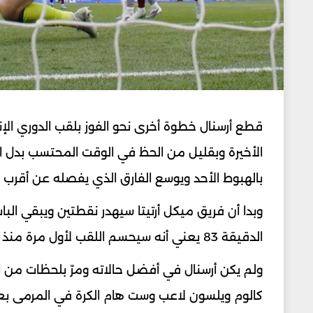
قطع أرسنال خطوة أخرى نحو الفوز بلقب الدوري الإن
بالهبوط الأحد ويوسع الفارق الذي يفصله عن أقرب
وبدا أن فريق ميكل أرتيتا سيهدر نقطتين ويبقي ال
الدقيقة 83 يعني أنه سيحسم اللقب لأول مرة منذ 2004 حال فوزه على بيرنلي وكريستال بالاس.
ولم يكن أرسنال في أفضل حالاته ومرّ بلحظات من ا
كالوم ويلسون لاعب وست هام الكرة في المرمى بع