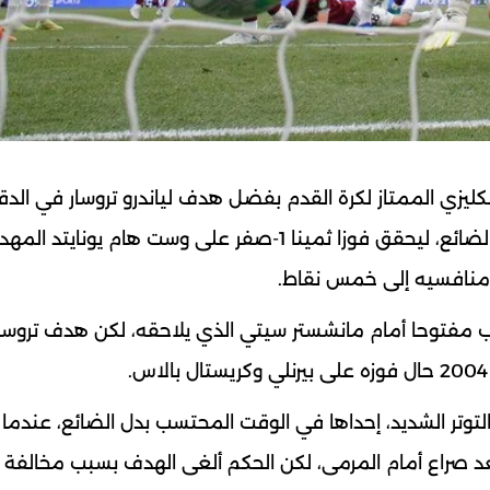
كليزي الممتاز لكرة القدم بفضل هدف لياندرو تروسار في الدق
الأخيرة وبقليل من الحظ في الوقت المحتسب بدل الضائع، ليحقق فوزا ثمينا 1-صفر على وست هام يونايتد ⁠ال
 منافسيه إلى خمس نقاط.
باب مفتوحا أمام مانشستر سيتي الذي يلاحقه، لكن هدف تروسا
لتوتر الشديد، إحداها في الوقت المحتسب بدل الضائع، عندما
د صراع أمام المرمى، لكن الحكم ألغى الهدف بسبب مخالفة 