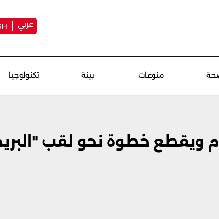
عربي
SH
حة
منوعات
بيئة
تكنولوجيا
 ويقطع خطوة نحو لقب "البريمي