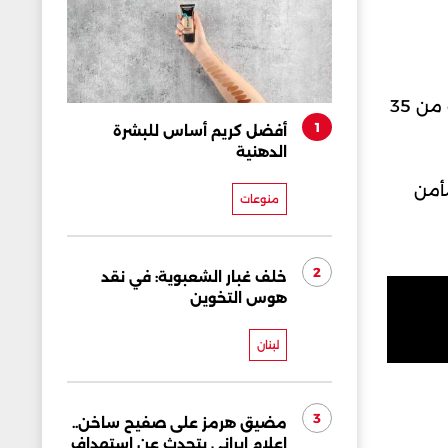
وبفوزه على وست هام، رفع أرسنال رصيده إلى ‌79 نقطة من 36 مباراة، بينما يظل مانشستر سيتي عند 74 نقطة من 35
1
أفضل كريم أساس للبشرة
الدهنية
 في مأمن
منوعات
2
خلف غبار الشعبوية: في نقد
هوس التخوين
لبنان
3
مضيق هرمز على صفيح ساخن..
إعلام إيراني يتحدث عن استهداف