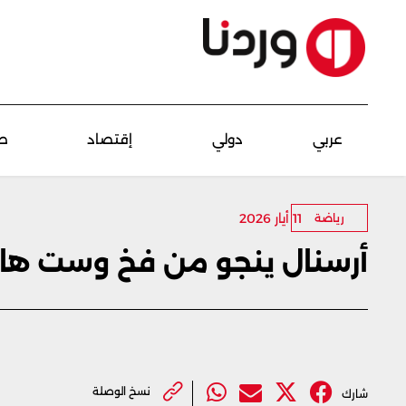
عربي
دولي
إقتصاد
ص
11 أيار 2026
رياضة
أرسنال ينجو من فخ وست هام
نسخ الوصلة
شارك