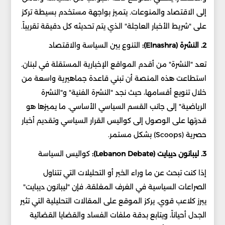
إلى الاقتصاد والمنوعات. يتميز بواجهة مستخدم بسيطة تركز
على "شريط الأخبار العاجلة" الذي يتم تحديثه كل دقيقة تقريباً.
2. النشرة (Elnashra):
التنوع بين السياسة والاقتصاد
تعد "النشرة" من أقدم المواقع الإخبارية المستقلة في لبنان.
استطاعت هذه المنصة أن تبني قاعدة جماهيرية واسعة من
خلال تنويع أقسامها، حيث نجد "النشرة الفنية" و"النشرة
الرياضية" إلى جانب القسم السياسي الأساسي. ما يميزها هو
قدرتها على الوصول إلى كواليس القرار السياسي وتقديم أخبار
حصرية (Scoops) بشكل مستمر.
3. ليبانون ديبايت (Lebanon Debate):
كواليس السياسة
إذا كنت تبحث عن ما وراء الخبر أو التحليلات التي تتناول
الصراعات السياسية في الغرف المغلقة، فإن "ليبانون ديبايت"
يبرز كلاعب قوي. يركز الموقع على المقالات التحليلية التي تثير
الجدل أحياناً، ويتابع بدقة ملفات الفساد والقضايا القضائية