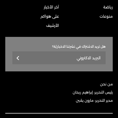
رياضة
آخر الأخبار
منوعات
على هواكم
الأرشيف
هل تريد الاشتراك في نشرتنا الاخباريّة؟
من نحن
رئيس التحرير: إبراهيم ريحان
مدير التحرير: مارون يمّين