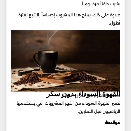
يشرب دافئاً مرة يومياً.
علاوة على ذلك، يمنح هذا المشروب إحساساً بالشبع لفترة
أطول.
القهوة السوداء بدون سكر
أفضل المشروبات لحرق الدهون
تعتبر القهوة السوداء من أشهر المشروبات التي يستخدمها
الرياضيون قبل التمارين.
فوائدها: