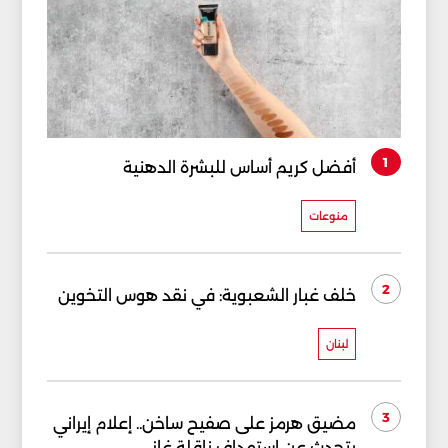
1
أفضل كريم أساس للبشرة الدهنية
منوعات
2
خلف غبار الشعبوية: في نقد هوس التخوين
لبنان
3
مضيق هرمز على صفيح ساخن.. إعلام إيراني
يتحدث عن استهداف ناقلة غاز