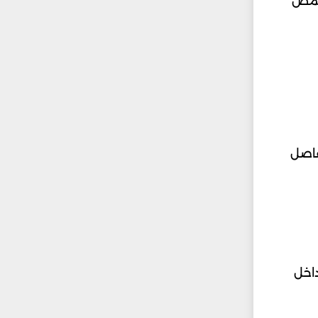
 حمض
فاصل
داخل