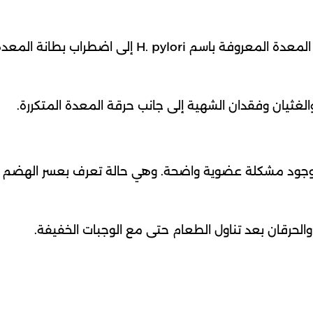
يمكن أن تؤدي التهابات المعدة أو الإصابة بجرثومة المعدة المعروفة باسم H. pylori إلى اض
الغثيان وفقدان الشهية إلى جانب حرقة المعدة المتكررة.
ود مشكلة عضوية واضحة. وهي حالة تعرف بعسر الهضم
والحرقان بعد تناول الطعام حتى مع الوجبات الخفيفة.