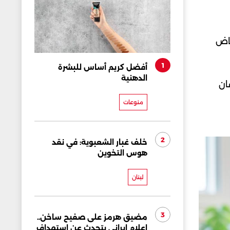
ماض
1
أفضل كريم أساس للبشرة
الدهنية
ان
منوعات
2
خلف غبار الشعبوية: في نقد
هوس التخوين
لبنان
3
مضيق هرمز على صفيح ساخن..
إعلام إيراني يتحدث عن استهداف