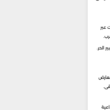
 عبر
رب.
ر الحر.
معارض
قى.
اعية