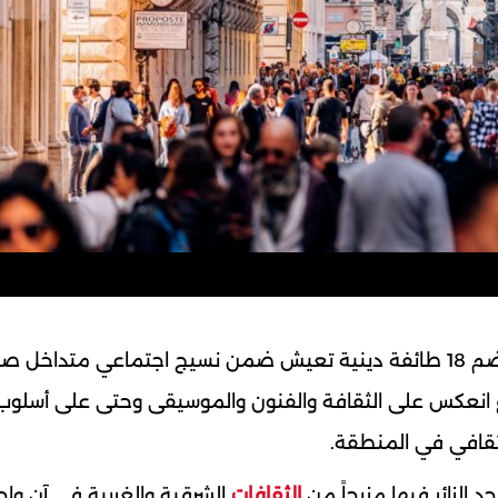
تشتهر بيروت بتنوعها الديني والفكري الفريد. حيث تضم 18 طائفة دينية تعيش ضمن نسيج اجتماعي متداخل
 انعكس على الثقافة والفنون والموسيقى وحتى على أسلوب 
الثقافي في المنطقة.
د الزائر فيها مزيجاً من
الثقافات
الشرقية والغربية في آنٍ واح