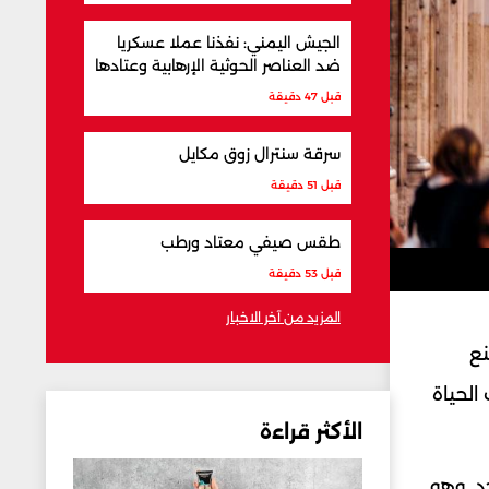
الجيش اليمني: نفذنا عملا عسكريا
ضد العناصر الحوثية الإرهابية وعتادها
قبل 47 دقيقة
سرقة سنترال زوق مكايل
قبل 51 دقيقة
طقس صيفي معتاد ورطب
قبل 53 دقيقة
المزيد من آخر الاخبار
 صنع
الحياة
الأكثر قراءة
د. وهو