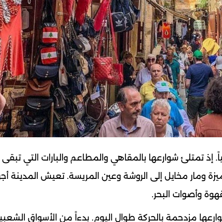
ياً. إذ تمتلئ شوارعها بالمقاهي والمطاعم والبارات التي تبقى
 ومار مخايل إلى الروشة وعين المريسة. تعيش المدينة أجواء
وة وأصوات البحر.
ارعها مزدحمة بالحركة طوال اليوم. بدءاً من الأسواق الشعب