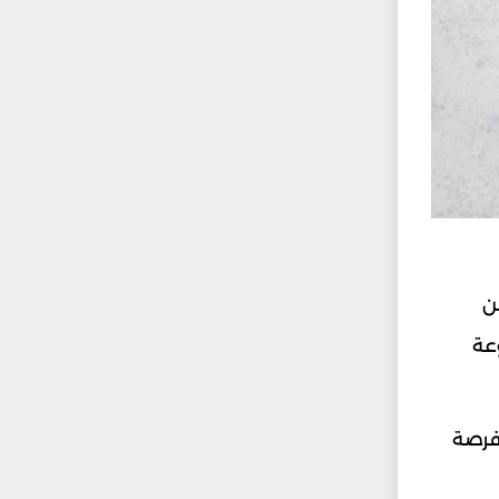
ن
وعة
 فرصة