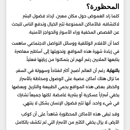
المحظورة؟
كلما زاد الغموض حول مكان معين. ازداد فضول البشر
لاكتشافه. فالأماكن الممنوعة تثير الخيال وتدفع الناس للبحث
عن القصص المخفية وراء الأسوار والحواجز الأمنية.
كما أن الأفلام الوثائقية ووسائل التواصل الاجتماعي ساهمت
في زيادة شهرة هذه المواقع. وتحويلها إلى أساطير معاصرة
يتابعها الملايين رغم أنهم لن يتمكنوا من زيارتها فعلياً.
بالنهاية
، رغم أن العالم أصبح أكثر انفتاحاً وسهولة في السفر.
ما تزال هناك أماكن عصية على الوصول ومحاطة بالأسرار
والخطر. بعض هذه المواقع يحمي الطبيعة والتاريخ. وبعضها
يخفي أسراراً عسكرية أو بشرية غامضة. لكنها جميعاً تشترك
في شيء واحد: أنها تثير فضول الإنسان بشكل لا ينتهي.
وقد تبقى هذه الأماكن المحظورة شاهداً على أن كوكب
الأرض لا يزال يخفي الكثير من الأسرار التي لم تكشف بالكامل