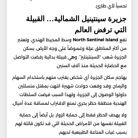
تحسباً لأي طارئ.
جزيرة سينتينيل الشمالية… القبيلة
التي ترفض العالم
تقع
Island
Sentinel
North
وسط المحيط الهندي. وتعتبر
من أكثر المناطق عزلة وغموضاً على وجه الأرض. يسكن
الجزيرة شعب “السينتينليز”. وهي قبيلة بدائية رفضت التواصل
مع الحضارة الحديثة منذ آلاف السنين.
يهاجم سكان الجزيرة أي شخص يقترب منهم باستخدام السهام
والرماح. وقد وقعت حوادث شهيرة انتهت بمقتل متسللين
حاولوا الوصول إلى الجزيرة. ولهذا السبب فرضت السلطات
الهندية منطقة حظر بحري تمنع الاقتراب لمسافة عدة أميال.
ولا يهدف الحظر فقط إلى حماية الزوار. بل أيضاً إلى حماية
القبيلة نفسها من الأمراض الحديثة التي قد تكون قاتلة لهم
بسبب غياب المناعة الطبيعية لديهم.