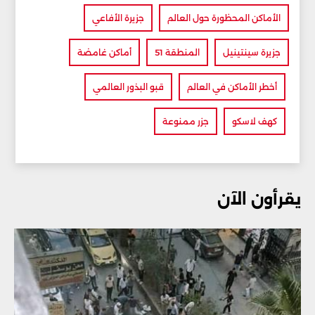
الأماكن المحظورة حول العالم
جزيرة الأفاعي
جزيرة سينتينيل
المنطقة 51
أماكن غامضة
أخطر الأماكن في العالم
قبو البذور العالمي
كهف لاسكو
جزر ممنوعة
يقرأون الآن