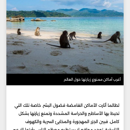
أغرب أماكن ممنوع زيارتها حول العالم
لطالما أثارت الأماكن الغامضة فضول البشر. خاصة تلك التي
تحيط بها الأساطير والحراسة المشددة وتمنع زيارتها بشكل
كامل. فبين الجزر المهجورة والمخابئ السرية والكهوف
التاريخية. توجد مواقع لا يستطيع معظم الناس رؤيتها إلا عبر