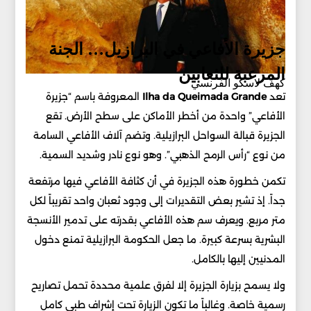
جزيرة الأفاعي في البرازيل… الجنة
المرعبة للثعابين
كهف لاسكو الفرنسي
تعد
Grande
Queimada
da
Ilha
المعروفة باسم “جزيرة
الأفاعي” واحدة من أخطر الأماكن على سطح الأرض. تقع
الجزيرة قبالة السواحل البرازيلية. وتضم آلاف الأفاعي السامة
من نوع “رأس الرمح الذهبي”. وهو نوع نادر وشديد السمية.
تكمن خطورة هذه الجزيرة في أن كثافة الأفاعي فيها مرتفعة
جداً. إذ تشير بعض التقديرات إلى وجود ثعبان واحد تقريباً لكل
متر مربع. ويعرف سم هذه الأفاعي بقدرته على تدمير الأنسجة
البشرية بسرعة كبيرة. ما جعل الحكومة البرازيلية تمنع دخول
المدنيين إليها بالكامل.
ولا يسمح بزيارة الجزيرة إلا لفرق علمية محددة تحمل تصاريح
رسمية خاصة. وغالباً ما تكون الزيارة تحت إشراف طبي كامل