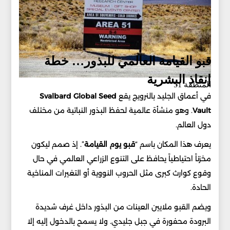
قبو القيامة العالمي للبذور… خطة
إنقاذ البشرية
المنطقة 51
في أعماق الجليد بالنرويج يقع
Svalbard Global Seed
Vault
. وهو منشأة عالمية لحفظ البذور النباتية من مختلف
دول العالم.
يعرف هذا المكان باسم “
قبو يوم القيامة
”. إذ صمم ليكون
مخزناً احتياطياً يحافظ على التنوع الزراعي العالمي في حال
وقوع كوارث كبرى مثل الحروب النووية أو التغيرات المناخية
الحادة.
ويضم القبو ملايين العينات من البذور داخل غرف شديدة
البرودة محفورة في جبل جليدي. ولا يسمح بالدخول إليه إلا