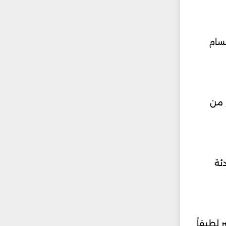
مسام
 من
ئة
 لطيفاً