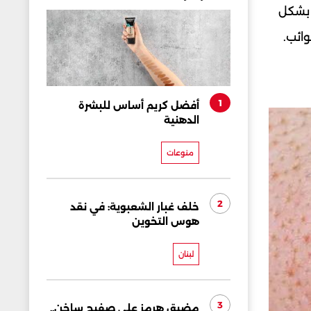
 بشكل
ائب.
1
أفضل كريم أساس للبشرة
الدهنية
منوعات
2
خلف غبار الشعبوية: في نقد
هوس التخوين
لبنان
3
مضيق هرمز على صفيح ساخن..