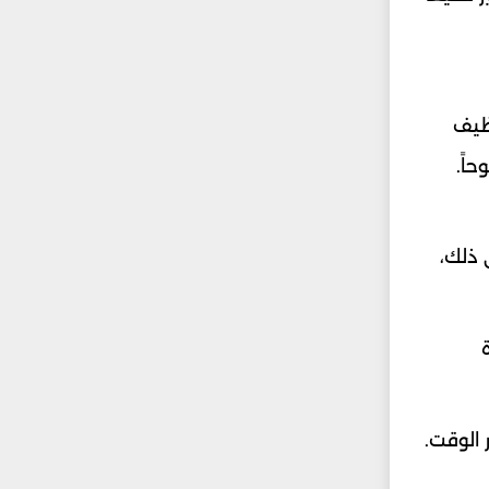
ظيف
اً.
 ذلك،
الوقت.