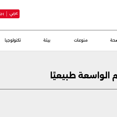
عربي
SH
حة
منوعات
بيئة
تكنولوجيا