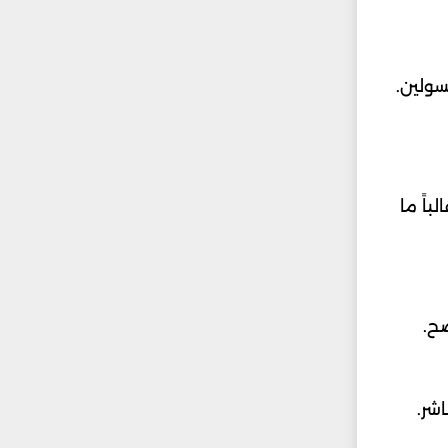
سولين.
اً ما
ضح.
شر.