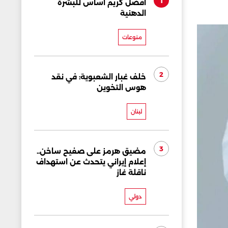
1
أفضل كريم أساس للبشرة
الدهنية
منوعات
2
خلف غبار الشعبوية: في نقد
هوس التخوين
لبنان
3
مضيق هرمز على صفيح ساخن..
إعلام إيراني يتحدث عن استهداف
ناقلة غاز
دولي