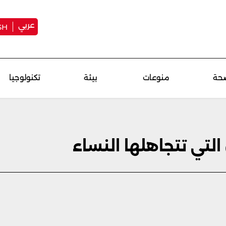
عربي
SH
حة
منوعات
بيئة
تكنولوجيا
تي تتجاهلها النساء