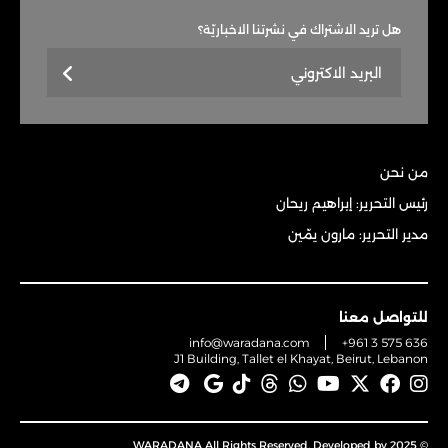
هل تريد الاشتراك في نشرتنا الاخباريّة؟
من نحن
رئيس التحرير: إبراهيم ريحان
مدير التحرير: مارون يمّين
للتواصل معنا
info@waradana.com
+961 3 575 636
J1 Building, Tallet el Khayat, Beirut, Lebanon
© 2025 WARADANA All Rights Reserved. Developed by