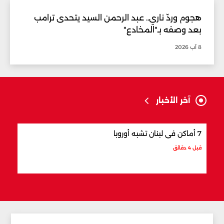
هجوم وردّ ناري.. عبد الرحمن السيد يتحدى ترامب
بعد وصفه بـ"المخادع"
8 آب 2026
آخر الأخبار
7 أماكن في لبنان تشبه أوروبا
8 أماكن رومانسية في لبنان
قبل 4 دقائق
قبل 10 دقائق