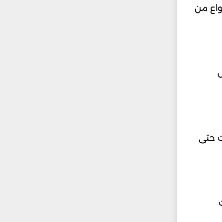
واع من
ض
ت حتى