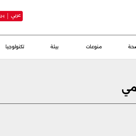
عربي
SH
حة
منوعات
بيئة
تكنولوجيا
مي