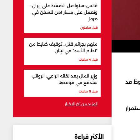
فانس: سنواصل الضغط على إيران...
ونعمل على مسار آمن للسفن في
هرمز
قبل ساعتين
متهم بجرائم قتل.. توقيف ضابط من
"نظام الأسد" في لبنان
قبل 4 ساعات
وزير المال بعد لقائه الراعي: الرواتب
وظ قد
ستُدفع في موعدها
قبل 5 ساعات
المزيد من آخر الاخبار
تمرار
الأكثر قراءة