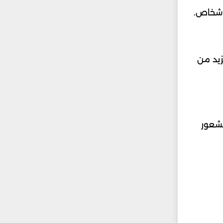
أشخاص.
زيد من
لشعور