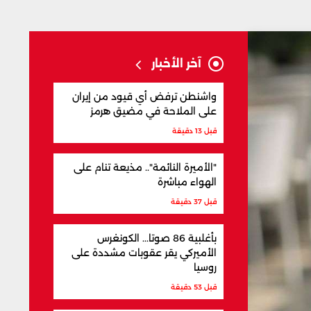
آخر الأخبار
واشنطن ترفض أي قيود من إيران
على الملاحة في مضيق هرمز
قبل 13 دقيقة
"الأميرة النائمة".. مذيعة تنام على
الهواء مباشرة
قبل 37 دقيقة
بأغلبية 86 صوتا... الكونغرس
الأميركي يقر عقوبات مشددة على
روسيا
قبل 53 دقيقة