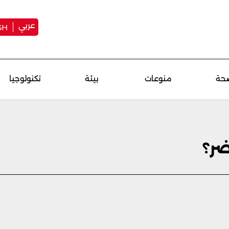
عربي
SH
حة
منوعات
بيئة
تكنولوجيا
ضر؟