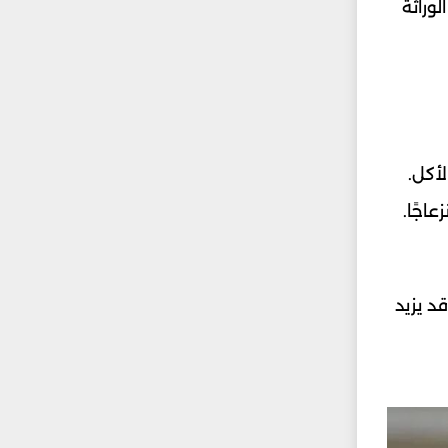
وراثة
أكل.
اجًا.
د يزيد