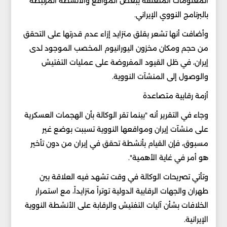
المعلومات المتعلقة ببعض المواقع والأنشطة المرتبطة
بالبرنامج النووي الإيراني.
وأضافت أنها تشعر بقلق متزايد إزاء عدم قدرتها على التحقق
من حجم ومكان مخزون اليورانيوم المخصب الموجود لدى
إيران، في ظل القيود المفروضة على عمليات التفتيش
والوصول إلى المنشآت النووية.
أزمة رقابية متصاعدة
وجاء في التقرير أنه "بينما تقر الوكالة بأن الهجمات العسكرية
على منشآت إيران ومواقعها النووية تسببت بوضع غير
مسبوق، فإن القيام بأنشطة تحقق في إيران من دون تأخير
هو أمر في غاية الأهمية".
وتأتي تصريحات الوكالة في وقت تشهد فيه العلاقة بين
طهران والجهات الرقابية الدولية توتراً متزايداً، مع استمرار
الخلافات بشأن آليات التفتيش والرقابة على الأنشطة النووية
الإيرانية.