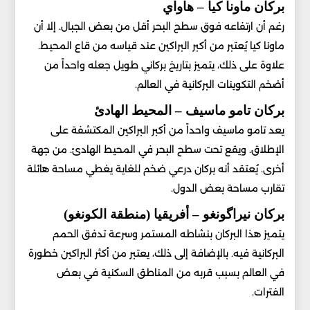
بركان ماونا كيا – هاواي
رغم أن ارتفاعه فوق سطح البحر أقل من بعض الجبال. إلا أن
ماونا كيا يُعتبر من أكبر البراكين عند قياسه من قاع المحيط.
علاوة على ذلك، يتميز بتاريخ بركاني طويل جعله واحداً من
أضخم التكوينات البركانية في العالم.
بركان تامو ماسيف – المحيط الهادئ
يعد تامو ماسيف واحداً من أكبر البراكين المكتشفة على
الإطلاق. ويقع تحت سطح البحر في المحيط الهادئ. من جهة
أخرى. يُعتقد أنه بركان درعي ضخم للغاية يغطي مساحة هائلة
تقارب مساحة بعض الدول.
بركان نيراگونغو – أفريقيا (منطقة الكونغو)
يتميز هذا البركان بنشاطه المستمر وسرعة تدفق الحمم
البركانية فيه. بالإضافة إلى ذلك، يعتبر من أكثر البراكين خطورة
في العالم بسبب قربه من المناطق السكنية في بعض
الفترات.