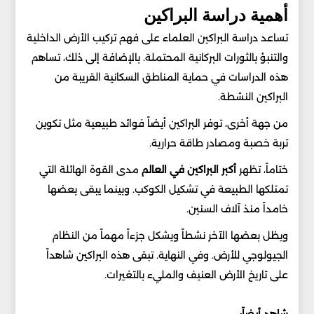
أهمية دراسة البراكين
تساعد دراسة البراكين العلماء على فهم تركيب الأرض الداخلية
والتنبؤ بالثورات البركانية المحتملة. بالإضافة إلى ذلك، تساهم
هذه الدراسات في حماية المناطق السكانية القريبة من
البراكين النشطة.
من جهة أخرى، توفر البراكين أيضاً فوائد طبيعية مثل تكوين
تربة خصبة ومصادر طاقة حرارية.
ختاماً، تظهر
أكبر البراكين في العالم
مدى القوة الهائلة التي
تمتلكها الطبيعة في تشكيل الكوكب. وبينما يبقى بعضها
خامداً منذ آلاف السنين.
ويظل بعضها الآخر نشطاً ويشكل جزءاً مهماً من النظام
الجيولوجي للأرض. وفي النهاية. تبقى هذه البراكين شاهداً
على تاريخ الأرض العنيف والمليء بالتغيرات.
شاهد أيضاً: