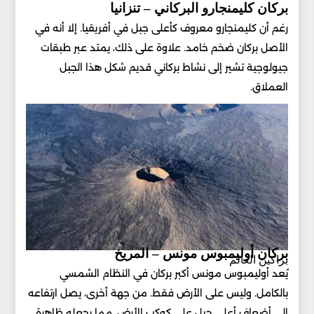
بركان كليمنجارو البركاني – تنزانيا
رغم أن كليمنجارو معروف كأعلى جبل في أفريقيا. إلا أنه في
الأصل بركان ضخم خامد. علاوة على ذلك، يمتد عبر طبقات
جيولوجية تشير إلى نشاط بركاني قديم شكل هذا الجبل
العملاق.
بركان أوليمبوس مونس – المريخ
براكين العالم
يُعد أوليمبوس مونس أكبر بركان في النظام الشمسي
بالكامل. وليس على الأرض فقط. من جهة أخرى، يصل ارتفاعه
إلى أضعاف أعلى جبل على كوكب الأرض. مما يجعله ظاهرة