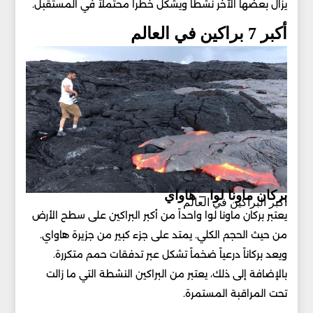
يزال بعضها الآخر نشطاً ويشكل خطراً محتملاً في المستقبل.
أكبر 7 براكين في العالم
بركان ماونا لوا – هاواي
أكبر البراكين في العالم
يعتبر بركان ماونا لوا واحداً من أكبر البراكين على سطح الأرض
من حيث الحجم الكلي. يمتد على جزء كبير من جزيرة هاواي.
ويعد بركاناً درعياً ضخماً تشكل عبر تدفقات حمم متكررة.
بالإضافة إلى ذلك، يعتبر من البراكين النشطة التي ما زالت
تحت المراقبة المستمرة.