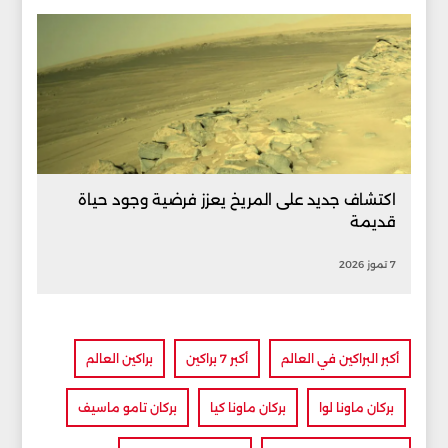
اكتشاف جديد على المريخ يعزز فرضية وجود حياة
قديمة
7 تموز 2026
أكبر البراكين في العالم
أكبر 7 براكين
براكين العالم
بركان ماونا لوا
بركان ماونا كيا
بركان تامو ماسيف