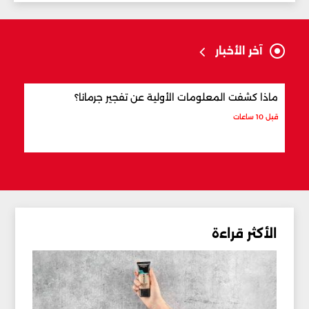
آخر الأخبار
ماذا كشفت المعلومات الأولية عن تفجير جرمانا؟
أردو
شري
قبل 10 ساعات
قبل 11 ساعة
الأكثر قراءة