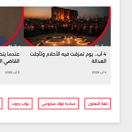
4 آب... يوم تمزقت فيه الأحلام وتأجلت
عندما يتط
العدالة
القاضي الح
4 آب 2026
3 آب 2026
لغة التعاون
مبادرة فؤاد مخزومي
نواب بيروت