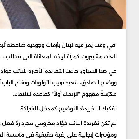
في وقت يمر فيه لبنان بأزمات وجودية ضاغطة تُرخي 
العاصمة بيروت كمرآة لهذه المعاناة التي تتطلب حلو
في هذا السياق، جاءت التغريدة الأخيرة للنائب فؤاد
ووضاح الصادق، لتعيد ترتيب الأولويات وتفتح الباب
مكرّسةً مفهوم "الإنماء أولاً" كقاعدة للالتقاء.
تفكيك التغريدة: التوضيح كمدخل للشراكة
لم تكن تغريدة النائب فؤاد مخزومي مجرد ردّ فعل ع
ومؤشرات إيجابية على رغبة حقيقية في مأسسة العمل