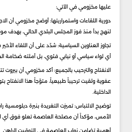
عليها مخزومي في الآتي:
دورية اللقاءات واستمراريتها: أوضح مخزومي أن الا
لنهج بدأ منذ فوز المجلس البلدي الحالي، بهدف مو
تجاوز العناوين السياسية: شدّد على أن اللقاء الأخ
أي لواء سياسي أو نيابي فئوي، بل أملته ضخامة ال
الانفتاح والترحيب بالجميع: أكد مخزومي أن بيروت 
عفوية ولقيت ترحيباً طبيعياً، متوّجاً هذا الانفتاح
الداخلية.
توضيح الالتباس: تميزت التغريدة بنبرة دبلومسية 
الأمس، مؤكداً أن مصلحة العاصمة تعلو فوق أي اع
أهمية تضامن نواب العاصمة في التوقيت الراهن