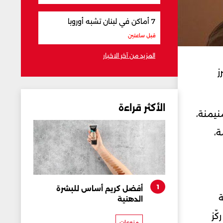
7 أماكن في لبنان تشبه أوروبا
قبل ساعتين
المزيد من آخر الاخبار
ز
الأكثر قراءة
نيمنة،
ة،
1
أفضل كريم أساس للبشرة
ة
الدهنية
ّز
منوعات