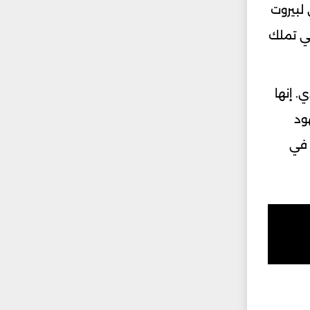
 لبيروت
لتي تملك
. إنها
ود
 في