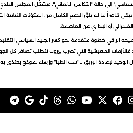
سياسي" إلى حالة "التكامل الإنمائي". ويشكّل المجلس البلدي
يبقى قاصراً ما لم يلقَ الدعم الكامل من المكوّنات النيابية ا
لفيدرالي أو الإداري عن العاصمة.
ضيحه الراقي خطوة متقدمة نحو كسر الجليد السياسي التقليدي
 فالأزمات المعيشية التي تضرب بيروت تتطلب تضافر كل الجه
الوحيد لإعادة البريق لـ "ست الدنيا" وإرساء نموذج يحتذى به