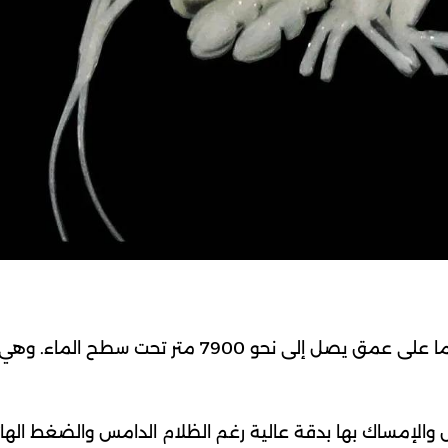
يعيش هذا الكائن القشري المفترس في خندق أتاكاما على عمق يصل إلى نحو 7900 متر تحت سطح الماء. وهي
الإمساك بها بدقة عالية رغم الظلام الدامس والضغط الها