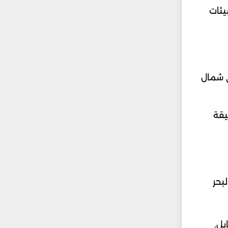
يئات
لاهتمام. ويعيش على أعماق تتجاوز 4000 قدم في شمال
يقة
بحر
بل.