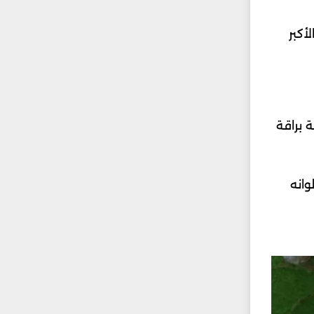
أكبر
 براقة
وانه