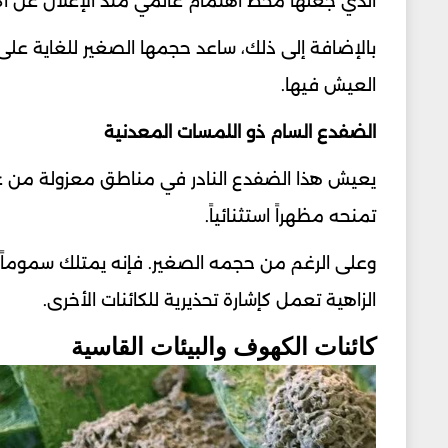
الذي جعلها محط اهتمام عالمي منذ الإعلان عن اك
بالإضافة إلى ذلك، ساعد حجمها الصغير للغاية على
العيش فيها.
الضفدع السام ذو اللمسات المعدنية
يعيش هذا الضفدع النادر في مناطق معزولة من غابا
تمنحه مظهراً استثنائياً.
وعلى الرغم من حجمه الصغير. فإنه يمتلك سموماً 
الزاهية تعمل كإشارة تحذيرية للكائنات الأخرى.
كائنات الكهوف والبيئات القاسية