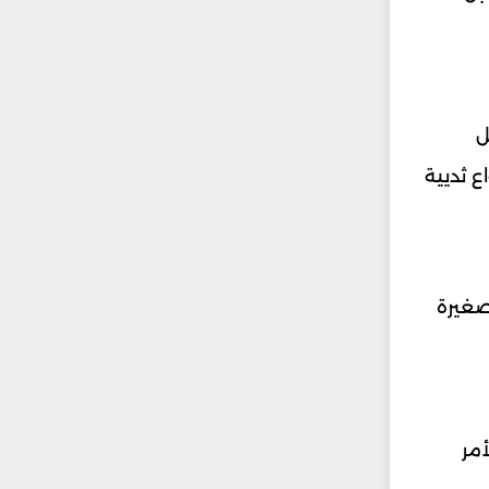
ل
ع ثديية
صغيرة
أمر