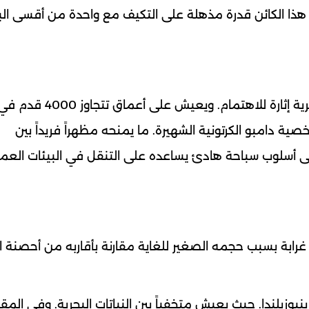
ذا الكائن قدرة مذهلة على التكيف مع واحدة من أقسى الب
يعد أخطبوط الإمبراطور دامبو من أكثر الكائنات البحرية إثارة ل
ية دامبو الكرتونية الشهيرة. ما يمنحه مظهراً فريداً بين
ى أسلوب سباحة هادئ يساعده على التنقل في البيئات العم
ة غرابة بسبب حجمه الصغير للغاية مقارنة بأقاربه من أحصنة ال
يوزيلندا. حيث يعيش متخفياً بين النباتات البحرية. وفي المقا