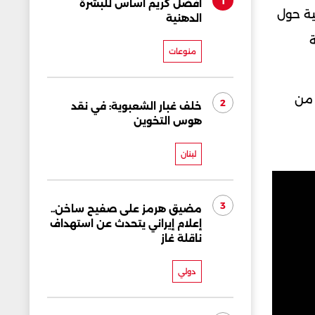
1
أفضل كريم أساس للبشرة
ية حول
الدهنية
ة
منوعات
 من
2
خلف غبار الشعبوية: في نقد
هوس التخوين
لبنان
3
مضيق هرمز على صفيح ساخن..
إعلام إيراني يتحدث عن استهداف
ناقلة غاز
دولي