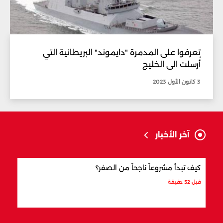
تعرفوا على المدمرة "دايموند" البريطانية التي
أُرسلت الى الخليج
3 كانون الأول 2023
آخر الأخبار
كيف تبدأ مشروعاً ناجحاً من الصفر؟
كيف 
قبل 52 دقيقة
قبل س