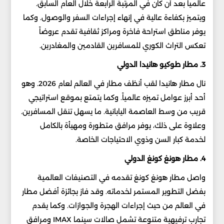
عالمياً بعد أن كان في المرتبة الرابعة خلال العام السابق.
ويتميز بكفاءة عالية في إنهاء إجراءات السفر والوصول. وكما
يوفر مناطق استراحة فاخرة ومراكز ثقافية تقدم عروضاً
تعكس التراث الكوري للمسافرين القادمين والمغادرين.
3. مطار طوكيو هانيدا الدولي
نال مطار هانيدا لقب أنظف مطار في العالم لعام 2026. وهو
أحد أبرز عوامل تميزه عالمياً. وكما يتمتع بموقع استراتيجي
قريب من وسط العاصمة اليابانية. ما يسهل تنقل المسافرين.
وعلاوة على ذلك، يوفر مرافق متطورة ومهيأة بالكامل
لخدمة كبار السن وذوي الاحتياجات الخاصة.
4. مطار هونغ كونغ الدولي
واصل مطار هونغ كونغ تقدمه في التصنيفات العالمية
بفضل التطوير المستمر لخدماته. وقد فاز بجائزة أفضل مطار
في العالم من حيث إجراءات الهجرة والجوازات. وكما يقدم
تجارب ترفيهية متنوعة تشمل صالات سينما IMAX ومرافق