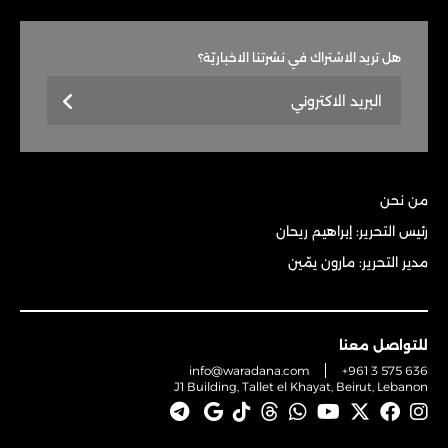
هل تريد الاشتراك في نشرتنا الاخباريّة؟
من نحن
رئيس التحرير: إبراهيم ريحان
مدير التحرير: مارون يمّين
للتواصل معنا
info@waradana.com
+961 3 575 636
J1 Building, Tallet el Khayat, Beirut, Lebanon